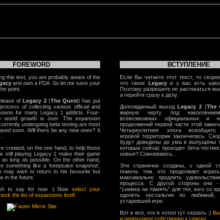
FOREWORD
ВСТУПЛЕНИЕ
ng this text, you are probably aware of the
Если Вы читаете этот текст, то скорее
gacy
and own a PDA. So let me save your
что такое
Legacy
и у вас есть како
the point.
Поэтому разрешите не растекаться мы
а перейти сразу к делу.
elease of
Legacy 2
(
The Quest
) has put
rocess of collecting various official and
Долгожданный выход
Legacy 2
(
The 
ansions for many Legacy 1 addicts. Four-
жирную черту под накоплением
 world growth is over. The expansion
всевозможных официальных и не
currently undergoing beta testing are most
продолжений первой части этой замеч
leased soon. Will there be any new ones? It
Четырехлетняя эпоха всеобщего
..
игровой территории закончилась. Ско
будут доведены до ума и выпущены т
e created, on the one hand, to help those
которые сейчас проходят бета-тестинг.
 still playing Legacy 1 make their game
новые? Сомневаюсь...
t as long as possible. On the other hand,
e something like a 'keepsake snapshot',
Эти странички созданы, с одной с
 may wish to return to his favourite but
помочь тем, кто продолжает играт
 in the future.
максимально продлить удовольстви
процесса. С другой стороны они -
wish to say for now :) Now
select your
"снимка на память" для тех, кого со 
ck the list of expansions itself
.
одолеть ностальгия по любимой
устаревшей игре.
Вот и все, что я хотел тут сказать :)
Вы
и переходите собственно к списку
.