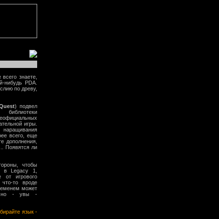
 всего знаете,
й-нибудь PDA.
слию по древу,
Quest
) подвел
 библиотеки
официальных
ательной игры.
 наращивания
рее всего, еще
е дополнения,
.. Появятся ли
тороны, чтобы
ь в Legacy 1,
е от игрового
 что-то вроде
временем может
, но - увы -
бирайте язык -