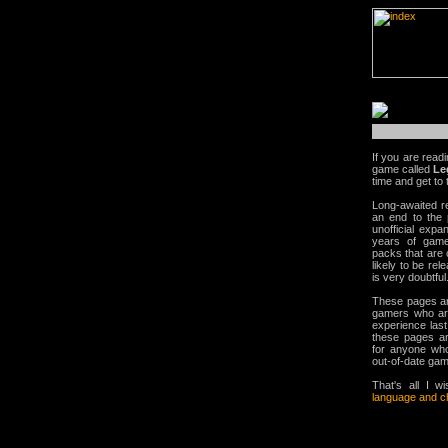
If you are readi
game called
Le
time and get to 
Long-awaited r
an end to the p
unofficial exp
years of game
packs that are 
likely to be re
is very doubtful.
These pages ar
gamers who are
experience las
these pages ar
for anyone who
out-of-date game
That's all I 
language and che